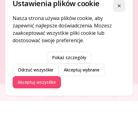
Ustawienia plików cookie
Platforma ogłoszeń i firm, która łączy ludzi i rozwija biznes
Zamknij
w Twojej okolicy.
Nasza strona używa plików cookie, aby
zapewnić najlepsze doświadczenia. Możesz
zaakceptować wszystkie pliki cookie lub
O NAS
dostosować swoje preferencje.
O serwisie
Kontakt
Pokaż szczegóły
Odrzuć wszystkie
Akceptuj wybrane
DODAJ I PROMUJ
Akceptuj wszystkie
Dodaj ogłoszenie
Ogłoszenia
Aktualności
Firmy
Blog
Dodaj firmę
Promuj ogłoszenie
DLA UŻYTKOWNIKÓW