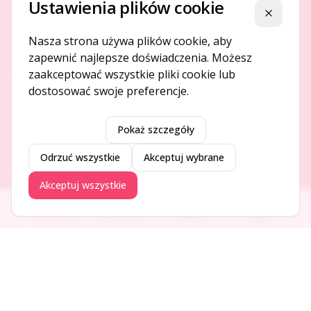
Ustawienia plików cookie
Platforma ogłoszeń i firm, która łączy ludzi i rozwija biznes
Zamknij
w Twojej okolicy.
Nasza strona używa plików cookie, aby
zapewnić najlepsze doświadczenia. Możesz
zaakceptować wszystkie pliki cookie lub
O NAS
dostosować swoje preferencje.
O serwisie
Kontakt
Pokaż szczegóły
Odrzuć wszystkie
Akceptuj wybrane
DODAJ I PROMUJ
Akceptuj wszystkie
Dodaj ogłoszenie
Ogłoszenia
Aktualności
Firmy
Blog
Dodaj firmę
Promuj ogłoszenie
DLA UŻYTKOWNIKÓW