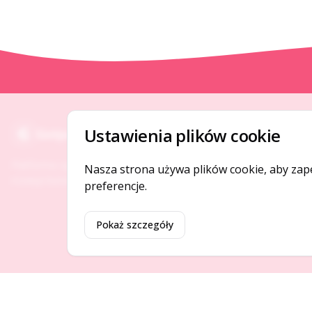
O NAS
Ustawienia plików cookie
Gotpage
O serwisie
Platforma ogłoszeń i firm, która łączy ludzi i
Nasza strona używa plików cookie, aby zap
Kontakt
rozwija biznes w Twojej okolicy.
preferencje.
Pokaż szczegóły