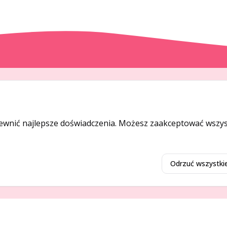
DODAJ I PROMUJ
Dodaj ogłoszenie
ewnić najlepsze doświadczenia. Możesz zaakceptować wszyst
Dodaj firmę
Promuj ogłoszenie
Odrzuć wszystki