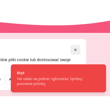
DLA UŻYTKOWNIKÓW
Zamknij
Centrum pomocy
kie pliki cookie lub dostosować swoje
Jak to działa
Bezpieczeństwo
Błąd
Nie udało się pobrać ogłoszenia. Spróbuj
Usługi premium
e
Akceptuj wybrane
Akceptuj wszystkie
ponownie później.
Regulamin