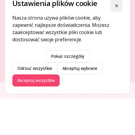
Ustawienia plików cookie
Platforma ogłoszeń i firm, która łączy ludzi i rozwija biznes
Zamknij
w Twojej okolicy.
Nasza strona używa plików cookie, aby
zapewnić najlepsze doświadczenia. Możesz
zaakceptować wszystkie pliki cookie lub
O NAS
dostosować swoje preferencje.
O serwisie
Kontakt
Pokaż szczegóły
Odrzuć wszystkie
Akceptuj wybrane
DODAJ I PROMUJ
Akceptuj wszystkie
Dodaj ogłoszenie
Ogłoszenia
Aktualności
Firmy
Blog
Dodaj firmę
Promuj ogłoszenie
DLA UŻYTKOWNIKÓW