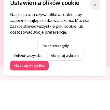
Ustawienia plików cookie
Platforma ogłoszeń i firm, która łączy ludzi i rozwija biznes
Zamknij
w Twojej okolicy.
Nasza strona używa plików cookie, aby
zapewnić najlepsze doświadczenia. Możesz
zaakceptować wszystkie pliki cookie lub
O NAS
dostosować swoje preferencje.
O serwisie
Kontakt
Pokaż szczegóły
Odrzuć wszystkie
Akceptuj wybrane
DODAJ I PROMUJ
Akceptuj wszystkie
Dodaj ogłoszenie
Ogłoszenia
Aktualności
Firmy
Blog
Dodaj firmę
Promuj ogłoszenie
DLA UŻYTKOWNIKÓW