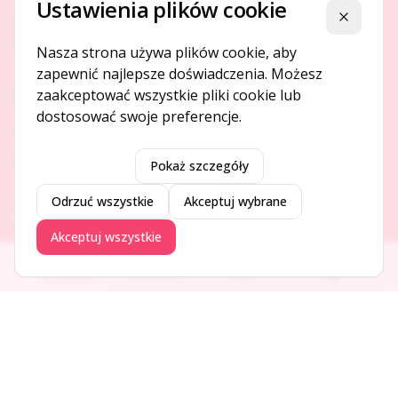
Ustawienia plików cookie
Platforma ogłoszeń i firm, która łączy ludzi i rozwija biznes
Zamknij
w Twojej okolicy.
Nasza strona używa plików cookie, aby
zapewnić najlepsze doświadczenia. Możesz
zaakceptować wszystkie pliki cookie lub
O NAS
dostosować swoje preferencje.
O serwisie
Kontakt
Pokaż szczegóły
Odrzuć wszystkie
Akceptuj wybrane
DODAJ I PROMUJ
Akceptuj wszystkie
Dodaj ogłoszenie
Ogłoszenia
Aktualności
Firmy
Blog
Dodaj firmę
Promuj ogłoszenie
DLA UŻYTKOWNIKÓW