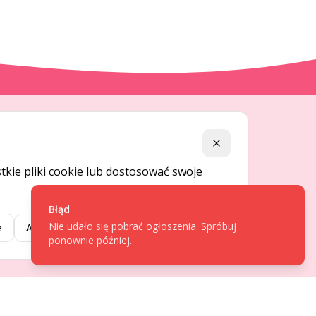
DLA UŻYTKOWNIKÓW
Zamknij
Centrum pomocy
kie pliki cookie lub dostosować swoje
Jak to działa
Bezpieczeństwo
Błąd
Nie udało się pobrać ogłoszenia. Spróbuj
Usługi premium
e
Akceptuj wybrane
Akceptuj wszystkie
ponownie później.
Regulamin