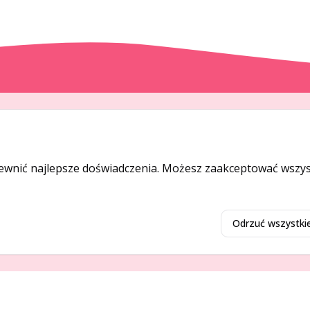
DODAJ I PROMUJ
Dodaj ogłoszenie
ewnić najlepsze doświadczenia. Możesz zaakceptować wszyst
Dodaj firmę
Promuj ogłoszenie
Odrzuć wszystki