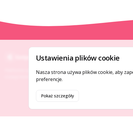
O NAS
Ustawienia plików cookie
Gotpage
O serwisie
Platforma ogłoszeń i firm, która łączy ludzi i
Nasza strona używa plików cookie, aby zap
Kontakt
rozwija biznes w Twojej okolicy.
preferencje.
Pokaż szczegóły