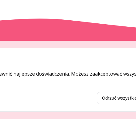
DODAJ I PROMUJ
Dodaj ogłoszenie
ewnić najlepsze doświadczenia. Możesz zaakceptować wszyst
Dodaj firmę
Promuj ogłoszenie
Odrzuć wszystki