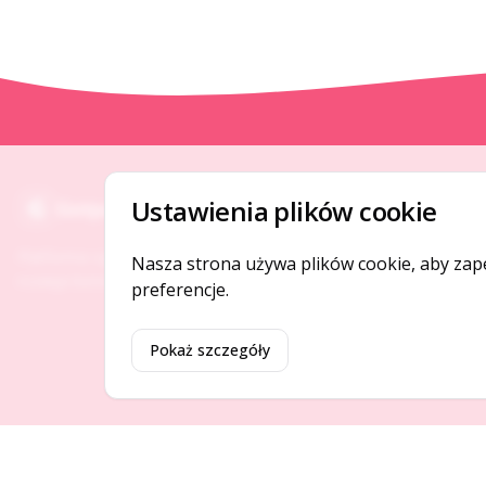
O NAS
Ustawienia plików cookie
Gotpage
O serwisie
Platforma ogłoszeń i firm, która łączy ludzi i
Nasza strona używa plików cookie, aby zap
Kontakt
rozwija biznes w Twojej okolicy.
preferencje.
Pokaż szczegóły