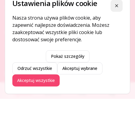
Ustawienia plików cookie
Platforma ogłoszeń i firm, która łączy ludzi i rozwija biznes
Zamknij
w Twojej okolicy.
Nasza strona używa plików cookie, aby
zapewnić najlepsze doświadczenia. Możesz
zaakceptować wszystkie pliki cookie lub
O NAS
dostosować swoje preferencje.
O serwisie
Kontakt
Pokaż szczegóły
Odrzuć wszystkie
Akceptuj wybrane
DODAJ I PROMUJ
Akceptuj wszystkie
Dodaj ogłoszenie
Ogłoszenia
Aktualności
Firmy
Blog
Dodaj firmę
Promuj ogłoszenie
DLA UŻYTKOWNIKÓW