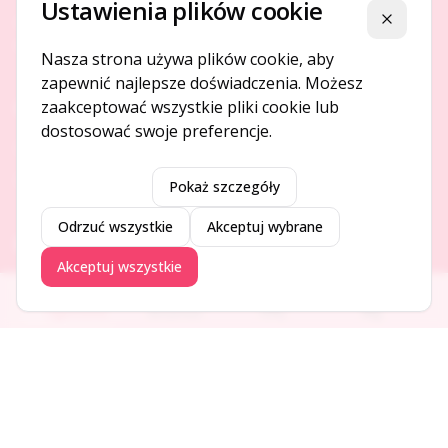
Ustawienia plików cookie
Platforma ogłoszeń i firm, która łączy ludzi i rozwija biznes
Zamknij
w Twojej okolicy.
Nasza strona używa plików cookie, aby
zapewnić najlepsze doświadczenia. Możesz
zaakceptować wszystkie pliki cookie lub
O NAS
dostosować swoje preferencje.
O serwisie
Kontakt
Pokaż szczegóły
Odrzuć wszystkie
Akceptuj wybrane
DODAJ I PROMUJ
Akceptuj wszystkie
Dodaj ogłoszenie
Ogłoszenia
Aktualności
Firmy
Blog
Dodaj firmę
Promuj ogłoszenie
DLA UŻYTKOWNIKÓW