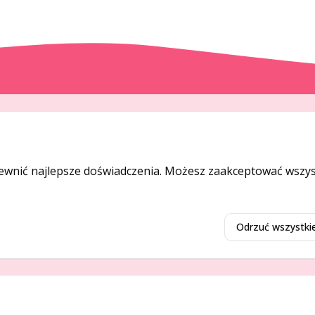
DODAJ I PROMUJ
Dodaj ogłoszenie
ewnić najlepsze doświadczenia. Możesz zaakceptować wszyst
Dodaj firmę
Promuj ogłoszenie
Odrzuć wszystki