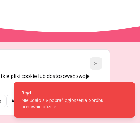
DLA UŻYTKOWNIKÓW
Zamknij
Centrum pomocy
kie pliki cookie lub dostosować swoje
Jak to działa
Bezpieczeństwo
Błąd
Nie udało się pobrać ogłoszenia. Spróbuj
Usługi premium
e
Akceptuj wybrane
Akceptuj wszystkie
ponownie później.
Regulamin