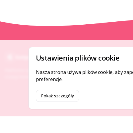
O NAS
Ustawienia plików cookie
Gotpage
O serwisie
Platforma ogłoszeń i firm, która łączy ludzi i
Nasza strona używa plików cookie, aby zap
Kontakt
rozwija biznes w Twojej okolicy.
preferencje.
Pokaż szczegóły