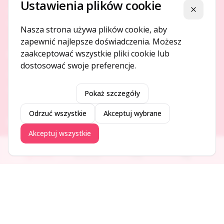
Ustawienia plików cookie
Platforma ogłoszeń i firm, która łączy ludzi i rozwija biznes
Zamknij
w Twojej okolicy.
Nasza strona używa plików cookie, aby
zapewnić najlepsze doświadczenia. Możesz
zaakceptować wszystkie pliki cookie lub
O NAS
dostosować swoje preferencje.
O serwisie
Kontakt
Pokaż szczegóły
Odrzuć wszystkie
Akceptuj wybrane
DODAJ I PROMUJ
Akceptuj wszystkie
Dodaj ogłoszenie
Ogłoszenia
Aktualności
Firmy
Blog
Dodaj firmę
Promuj ogłoszenie
DLA UŻYTKOWNIKÓW