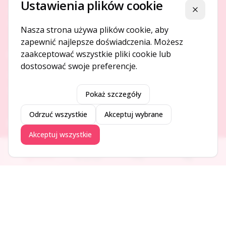
Ustawienia plików cookie
Platforma ogłoszeń i firm, która łączy ludzi i rozwija biznes
Zamknij
w Twojej okolicy.
Nasza strona używa plików cookie, aby
zapewnić najlepsze doświadczenia. Możesz
zaakceptować wszystkie pliki cookie lub
O NAS
dostosować swoje preferencje.
O serwisie
Kontakt
Pokaż szczegóły
Odrzuć wszystkie
Akceptuj wybrane
DODAJ I PROMUJ
Akceptuj wszystkie
Dodaj ogłoszenie
Ogłoszenia
Aktualności
Firmy
Blog
Dodaj firmę
Promuj ogłoszenie
DLA UŻYTKOWNIKÓW