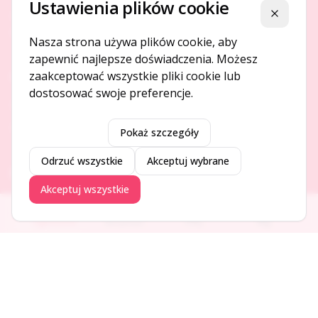
Ustawienia plików cookie
Platforma ogłoszeń i firm, która łączy ludzi i rozwija biznes
Zamknij
w Twojej okolicy.
Nasza strona używa plików cookie, aby
zapewnić najlepsze doświadczenia. Możesz
zaakceptować wszystkie pliki cookie lub
O NAS
dostosować swoje preferencje.
O serwisie
Kontakt
Pokaż szczegóły
Odrzuć wszystkie
Akceptuj wybrane
DODAJ I PROMUJ
Akceptuj wszystkie
Dodaj ogłoszenie
Ogłoszenia
Aktualności
Firmy
Blog
Dodaj firmę
Promuj ogłoszenie
DLA UŻYTKOWNIKÓW