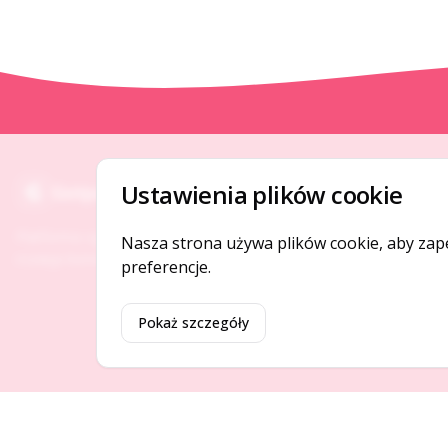
O NAS
Ustawienia plików cookie
Gotpage
O serwisie
Platforma ogłoszeń i firm, która łączy ludzi i
Nasza strona używa plików cookie, aby zap
Kontakt
rozwija biznes w Twojej okolicy.
preferencje.
Pokaż szczegóły