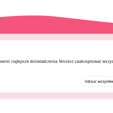
DODAJ I PROMUJ
Dodaj ogłoszenie
ewnić najlepsze doświadczenia. Możesz zaakceptować wszyst
Dodaj firmę
Promuj ogłoszenie
Odrzuć wszystki