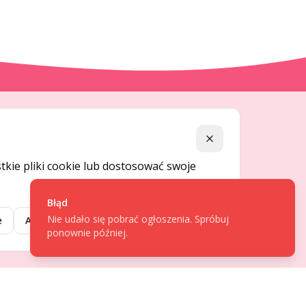
DLA UŻYTKOWNIKÓW
Zamknij
Centrum pomocy
kie pliki cookie lub dostosować swoje
Jak to działa
Bezpieczeństwo
Błąd
Nie udało się pobrać ogłoszenia. Spróbuj
Usługi premium
e
Akceptuj wybrane
Akceptuj wszystkie
ponownie później.
Regulamin