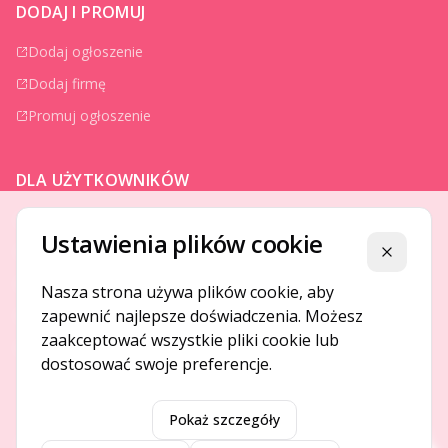
DODAJ I PROMUJ
Dodaj ogłoszenie
Dodaj firmę
Promuj ogłoszenie
DLA UŻYTKOWNIKÓW
Centrum pomocy
Ustawienia plików cookie
Jak to działa
Zamknij
Bezpieczeństwo
Nasza strona używa plików cookie, aby
zapewnić najlepsze doświadczenia. Możesz
Usługi premium
zaakceptować wszystkie pliki cookie lub
Regulamin
dostosować swoje preferencje.
Pokaż szczegóły