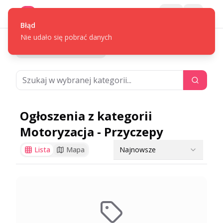
Gotpage
Menu
Błąd
Nie udało się pobrać danych
/
/
Powrót do ogłoszeń
Motoryzacja
Przyczepy
Ogłoszenia z kategorii
Motoryzacja - Przyczepy
Najnowsze
Lista
Mapa