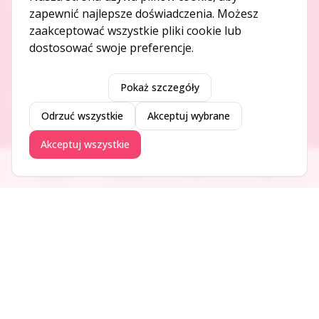
O NAS
zapewnić najlepsze doświadczenia. Możesz
zaakceptować wszystkie pliki cookie lub
O serwisie
dostosować swoje preferencje.
Kontakt
Pokaż szczegóły
DODAJ I PROMUJ
Odrzuć wszystkie
Akceptuj wybrane
Dodaj ogłoszenie
Akceptuj wszystkie
Dodaj firmę
Promuj ogłoszenie
Ogłoszenia
Aktualności
Firmy
Blog
DLA UŻYTKOWNIKÓW
Centrum pomocy
Jak to działa
Bezpieczeństwo
Usługi premium