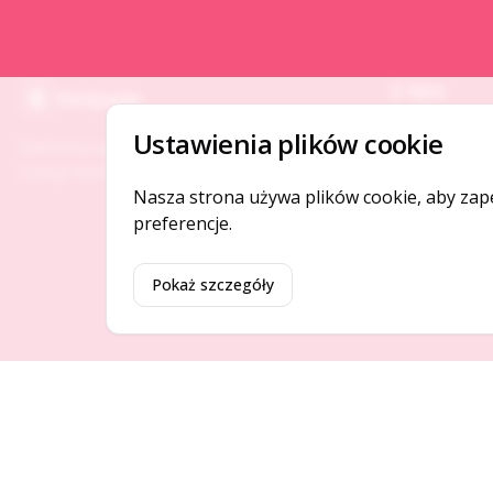
O NAS
Gotpage
O serwisie
Ustawienia plików cookie
Platforma ogłoszeń i firm, która łączy ludzi i
Kontakt
rozwija biznes w Twojej okolicy.
Nasza strona używa plików cookie, aby zap
preferencje.
Pokaż szczegóły
©
2026
Gotpage. Wszelkie prawa zastrzeżone.