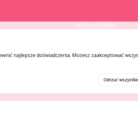
DODAJ I PROMUJ
Dodaj ogłoszenie
Dodaj firmę
ewnić najlepsze doświadczenia. Możesz zaakceptować wszyst
Promuj ogłoszenie
Odrzuć wszystki