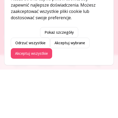
O NAS
zapewnić najlepsze doświadczenia. Możesz
zaakceptować wszystkie pliki cookie lub
O serwisie
dostosować swoje preferencje.
Kontakt
Pokaż szczegóły
DODAJ I PROMUJ
Odrzuć wszystkie
Akceptuj wybrane
Dodaj ogłoszenie
Akceptuj wszystkie
Dodaj firmę
Promuj ogłoszenie
Ogłoszenia
Aktualności
Firmy
Blog
DLA UŻYTKOWNIKÓW
Centrum pomocy
Jak to działa
Bezpieczeństwo
Usługi premium