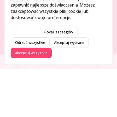
O NAS
zapewnić najlepsze doświadczenia. Możesz
zaakceptować wszystkie pliki cookie lub
O serwisie
dostosować swoje preferencje.
Kontakt
Pokaż szczegóły
DODAJ I PROMUJ
Odrzuć wszystkie
Akceptuj wybrane
Dodaj ogłoszenie
Akceptuj wszystkie
Dodaj firmę
Promuj ogłoszenie
Ogłoszenia
Aktualności
Firmy
Blog
DLA UŻYTKOWNIKÓW
Centrum pomocy
Jak to działa
Bezpieczeństwo
Usługi premium