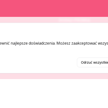
DODAJ I PROMUJ
Dodaj ogłoszenie
Dodaj firmę
ewnić najlepsze doświadczenia. Możesz zaakceptować wszyst
Promuj ogłoszenie
Odrzuć wszystki