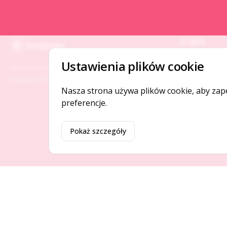
O NAS
Gotpage
O serwisie
Ustawienia plików cookie
Platforma ogłoszeń i firm, która łączy ludzi i
Kontakt
rozwija biznes w Twojej okolicy.
Nasza strona używa plików cookie, aby zap
preferencje.
Pokaż szczegóły
©
2026
Gotpage. Wszelkie prawa zastrzeżone.