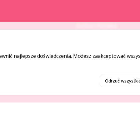
DODAJ I PROMUJ
Dodaj ogłoszenie
Dodaj firmę
ewnić najlepsze doświadczenia. Możesz zaakceptować wszyst
Promuj ogłoszenie
Odrzuć wszystki