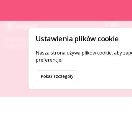
O NAS
Gotpage
O serwisie
Ustawienia plików cookie
Platforma ogłoszeń i firm, która łączy ludzi i
Kontakt
rozwija biznes w Twojej okolicy.
Nasza strona używa plików cookie, aby zap
preferencje.
Pokaż szczegóły
©
2026
Gotpage. Wszelkie prawa zastrzeżone.