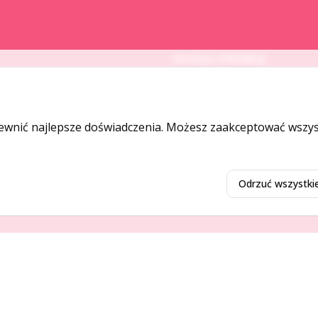
DODAJ I PROMUJ
Dodaj ogłoszenie
Dodaj firmę
ewnić najlepsze doświadczenia. Możesz zaakceptować wszyst
Promuj ogłoszenie
Odrzuć wszystki