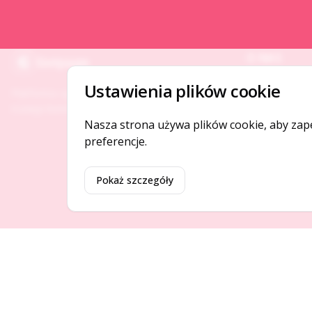
O NAS
Gotpage
O serwisie
Ustawienia plików cookie
Platforma ogłoszeń i firm, która łączy ludzi i
Kontakt
rozwija biznes w Twojej okolicy.
Nasza strona używa plików cookie, aby zap
preferencje.
Pokaż szczegóły
©
2026
Gotpage. Wszelkie prawa zastrzeżone.