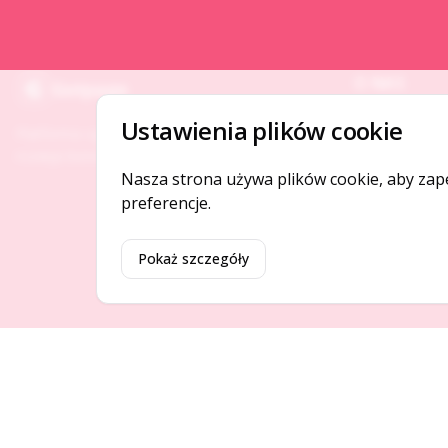
O NAS
Gotpage
O serwisie
Ustawienia plików cookie
Platforma ogłoszeń i firm, która łączy ludzi i
Kontakt
rozwija biznes w Twojej okolicy.
Nasza strona używa plików cookie, aby zap
preferencje.
Pokaż szczegóły
©
2026
Gotpage. Wszelkie prawa zastrzeżone.