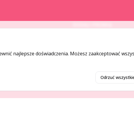
DODAJ I PROMUJ
Dodaj ogłoszenie
Dodaj firmę
ewnić najlepsze doświadczenia. Możesz zaakceptować wszyst
Promuj ogłoszenie
Odrzuć wszystki