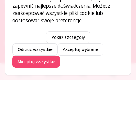
O NAS
zapewnić najlepsze doświadczenia. Możesz
zaakceptować wszystkie pliki cookie lub
O serwisie
dostosować swoje preferencje.
Kontakt
Pokaż szczegóły
DODAJ I PROMUJ
Odrzuć wszystkie
Akceptuj wybrane
Dodaj ogłoszenie
Akceptuj wszystkie
Dodaj firmę
Promuj ogłoszenie
Ogłoszenia
Aktualności
Firmy
Blog
DLA UŻYTKOWNIKÓW
Centrum pomocy
Jak to działa
Bezpieczeństwo
Usługi premium