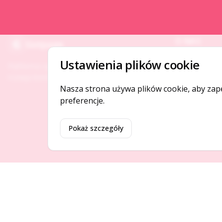
O NAS
Gotpage
O serwisie
Ustawienia plików cookie
Platforma ogłoszeń i firm, która łączy ludzi i
Kontakt
rozwija biznes w Twojej okolicy.
Nasza strona używa plików cookie, aby zap
preferencje.
Pokaż szczegóły
©
2026
Gotpage. Wszelkie prawa zastrzeżone.