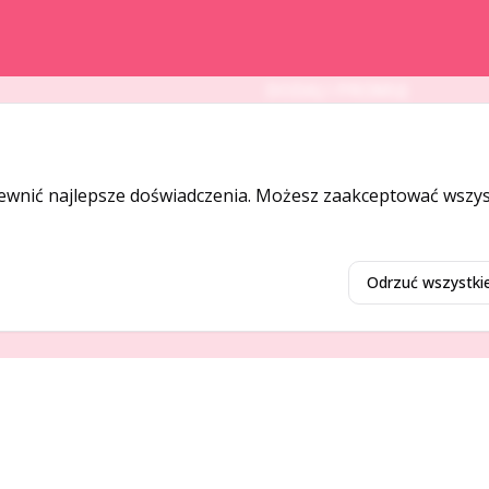
DODAJ I PROMUJ
Dodaj ogłoszenie
Dodaj firmę
ewnić najlepsze doświadczenia. Możesz zaakceptować wszyst
Promuj ogłoszenie
Odrzuć wszystki