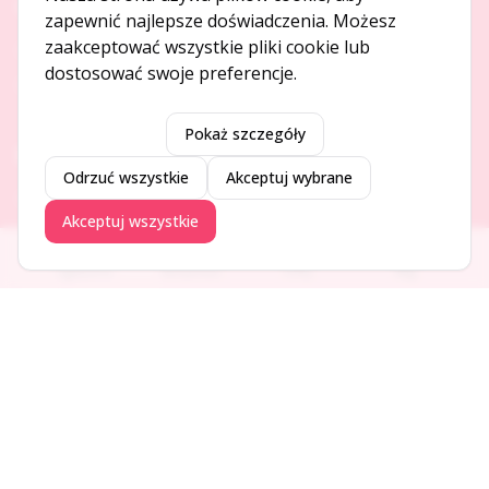
O NAS
zapewnić najlepsze doświadczenia. Możesz
zaakceptować wszystkie pliki cookie lub
O serwisie
dostosować swoje preferencje.
Kontakt
Pokaż szczegóły
DODAJ I PROMUJ
Odrzuć wszystkie
Akceptuj wybrane
Dodaj ogłoszenie
Akceptuj wszystkie
Dodaj firmę
Promuj ogłoszenie
Ogłoszenia
Aktualności
Firmy
Blog
DLA UŻYTKOWNIKÓW
Centrum pomocy
Jak to działa
Bezpieczeństwo
Usługi premium