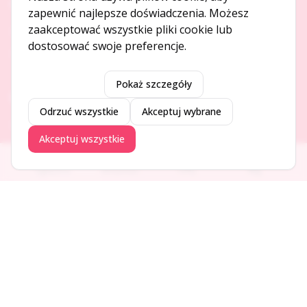
O NAS
zapewnić najlepsze doświadczenia. Możesz
zaakceptować wszystkie pliki cookie lub
O serwisie
dostosować swoje preferencje.
Kontakt
Pokaż szczegóły
DODAJ I PROMUJ
Odrzuć wszystkie
Akceptuj wybrane
Dodaj ogłoszenie
Akceptuj wszystkie
Dodaj firmę
Promuj ogłoszenie
Ogłoszenia
Aktualności
Firmy
Blog
DLA UŻYTKOWNIKÓW
Centrum pomocy
Jak to działa
Bezpieczeństwo
Usługi premium