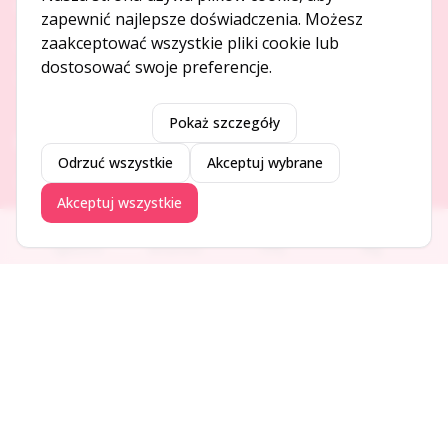
O NAS
zapewnić najlepsze doświadczenia. Możesz
zaakceptować wszystkie pliki cookie lub
O serwisie
dostosować swoje preferencje.
Kontakt
Pokaż szczegóły
DODAJ I PROMUJ
Odrzuć wszystkie
Akceptuj wybrane
Dodaj ogłoszenie
Akceptuj wszystkie
Dodaj firmę
Promuj ogłoszenie
Ogłoszenia
Aktualności
Firmy
Blog
DLA UŻYTKOWNIKÓW
Centrum pomocy
Jak to działa
Bezpieczeństwo
Usługi premium