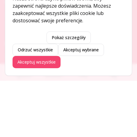
O NAS
zapewnić najlepsze doświadczenia. Możesz
zaakceptować wszystkie pliki cookie lub
O serwisie
dostosować swoje preferencje.
Kontakt
Pokaż szczegóły
DODAJ I PROMUJ
Odrzuć wszystkie
Akceptuj wybrane
Dodaj ogłoszenie
Akceptuj wszystkie
Dodaj firmę
Promuj ogłoszenie
Ogłoszenia
Aktualności
Firmy
Blog
DLA UŻYTKOWNIKÓW
Centrum pomocy
Jak to działa
Bezpieczeństwo
Usługi premium