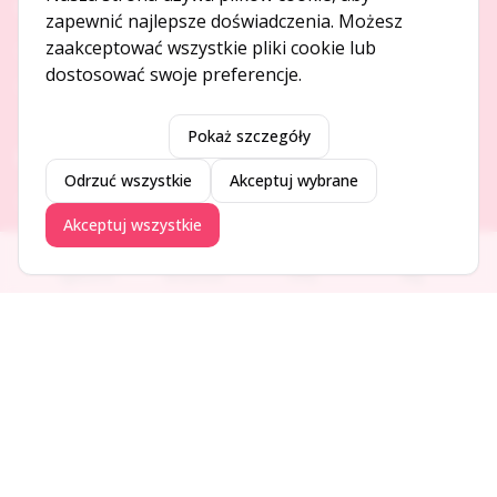
O NAS
zapewnić najlepsze doświadczenia. Możesz
zaakceptować wszystkie pliki cookie lub
O serwisie
dostosować swoje preferencje.
Kontakt
Pokaż szczegóły
DODAJ I PROMUJ
Odrzuć wszystkie
Akceptuj wybrane
Dodaj ogłoszenie
Akceptuj wszystkie
Dodaj firmę
Promuj ogłoszenie
Ogłoszenia
Aktualności
Firmy
Blog
DLA UŻYTKOWNIKÓW
Centrum pomocy
Jak to działa
Bezpieczeństwo
Usługi premium