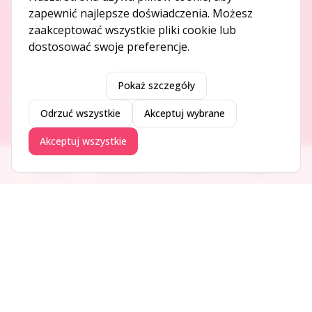
O NAS
zapewnić najlepsze doświadczenia. Możesz
zaakceptować wszystkie pliki cookie lub
O serwisie
dostosować swoje preferencje.
Kontakt
Pokaż szczegóły
DODAJ I PROMUJ
Odrzuć wszystkie
Akceptuj wybrane
Dodaj ogłoszenie
Akceptuj wszystkie
Dodaj firmę
Promuj ogłoszenie
Ogłoszenia
Aktualności
Firmy
Blog
DLA UŻYTKOWNIKÓW
Centrum pomocy
Jak to działa
Bezpieczeństwo
Usługi premium