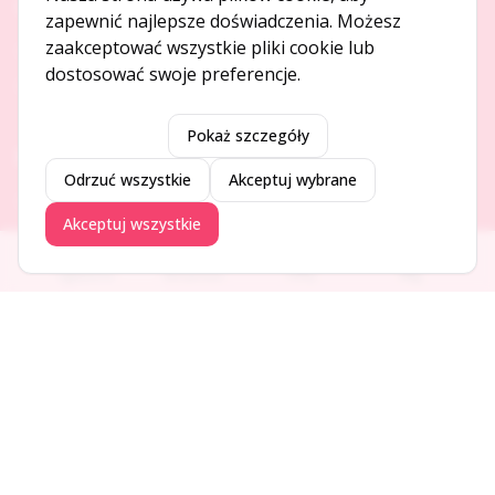
O NAS
zapewnić najlepsze doświadczenia. Możesz
zaakceptować wszystkie pliki cookie lub
O serwisie
dostosować swoje preferencje.
Kontakt
Pokaż szczegóły
DODAJ I PROMUJ
Odrzuć wszystkie
Akceptuj wybrane
Dodaj ogłoszenie
Akceptuj wszystkie
Dodaj firmę
Promuj ogłoszenie
Ogłoszenia
Aktualności
Firmy
Blog
DLA UŻYTKOWNIKÓW
Centrum pomocy
Jak to działa
Bezpieczeństwo
Usługi premium