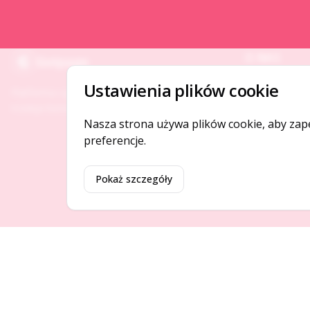
O NAS
Gotpage
O serwisie
Ustawienia plików cookie
Platforma ogłoszeń i firm, która łączy ludzi i
Kontakt
rozwija biznes w Twojej okolicy.
Nasza strona używa plików cookie, aby zap
preferencje.
Pokaż szczegóły
©
2026
Gotpage. Wszelkie prawa zastrzeżone.