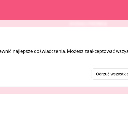
DODAJ I PROMUJ
Dodaj ogłoszenie
Dodaj firmę
ewnić najlepsze doświadczenia. Możesz zaakceptować wszyst
Promuj ogłoszenie
Odrzuć wszystki