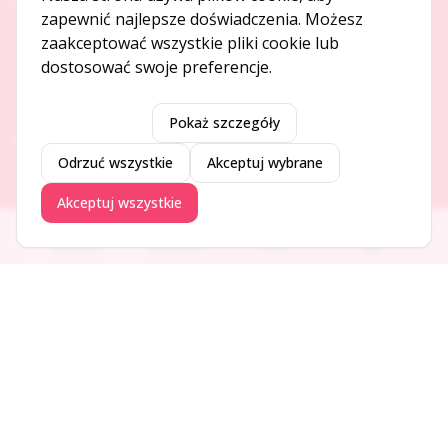
O NAS
zapewnić najlepsze doświadczenia. Możesz
zaakceptować wszystkie pliki cookie lub
O serwisie
dostosować swoje preferencje.
Kontakt
Pokaż szczegóły
DODAJ I PROMUJ
Odrzuć wszystkie
Akceptuj wybrane
Dodaj ogłoszenie
Akceptuj wszystkie
Dodaj firmę
Promuj ogłoszenie
Ogłoszenia
Aktualności
Firmy
Blog
DLA UŻYTKOWNIKÓW
Centrum pomocy
Jak to działa
Bezpieczeństwo
Usługi premium