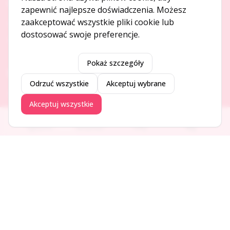
O NAS
zapewnić najlepsze doświadczenia. Możesz
zaakceptować wszystkie pliki cookie lub
O serwisie
dostosować swoje preferencje.
Kontakt
Pokaż szczegóły
DODAJ I PROMUJ
Odrzuć wszystkie
Akceptuj wybrane
Dodaj ogłoszenie
Akceptuj wszystkie
Dodaj firmę
Promuj ogłoszenie
Ogłoszenia
Aktualności
Firmy
Blog
DLA UŻYTKOWNIKÓW
Centrum pomocy
Jak to działa
Bezpieczeństwo
Usługi premium