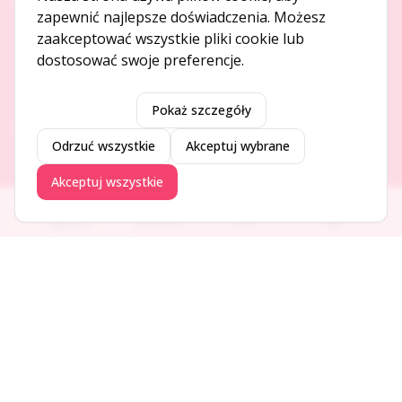
O NAS
zapewnić najlepsze doświadczenia. Możesz
zaakceptować wszystkie pliki cookie lub
O serwisie
dostosować swoje preferencje.
Kontakt
Pokaż szczegóły
DODAJ I PROMUJ
Odrzuć wszystkie
Akceptuj wybrane
Dodaj ogłoszenie
Akceptuj wszystkie
Dodaj firmę
Promuj ogłoszenie
Ogłoszenia
Aktualności
Firmy
Blog
DLA UŻYTKOWNIKÓW
Centrum pomocy
Jak to działa
Bezpieczeństwo
Usługi premium