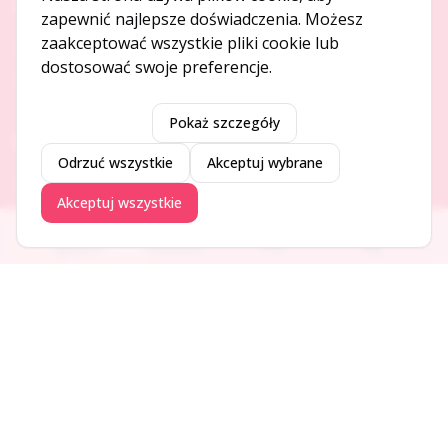
O NAS
zapewnić najlepsze doświadczenia. Możesz
zaakceptować wszystkie pliki cookie lub
O serwisie
dostosować swoje preferencje.
Kontakt
Pokaż szczegóły
DODAJ I PROMUJ
Odrzuć wszystkie
Akceptuj wybrane
Dodaj ogłoszenie
Akceptuj wszystkie
Dodaj firmę
Promuj ogłoszenie
Ogłoszenia
Aktualności
Firmy
Blog
DLA UŻYTKOWNIKÓW
Centrum pomocy
Jak to działa
Bezpieczeństwo
Usługi premium