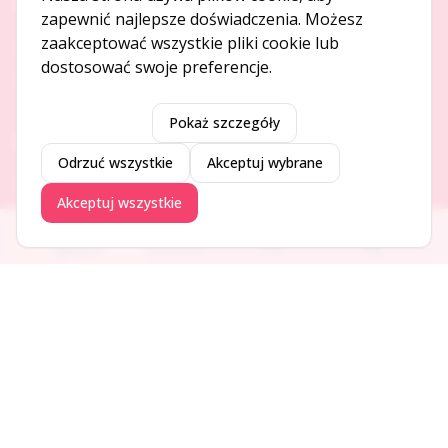
O NAS
zapewnić najlepsze doświadczenia. Możesz
zaakceptować wszystkie pliki cookie lub
O serwisie
dostosować swoje preferencje.
Kontakt
Pokaż szczegóły
DODAJ I PROMUJ
Odrzuć wszystkie
Akceptuj wybrane
Dodaj ogłoszenie
Akceptuj wszystkie
Dodaj firmę
Promuj ogłoszenie
Ogłoszenia
Aktualności
Firmy
Blog
DLA UŻYTKOWNIKÓW
Centrum pomocy
Jak to działa
Bezpieczeństwo
Usługi premium