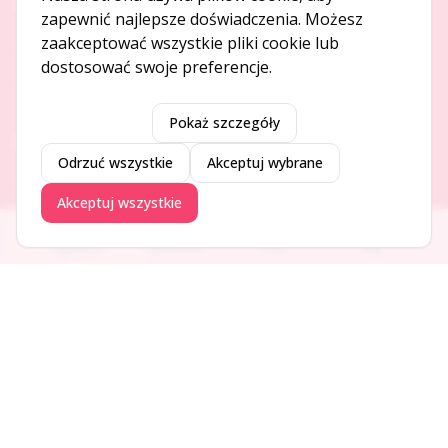
O NAS
zapewnić najlepsze doświadczenia. Możesz
zaakceptować wszystkie pliki cookie lub
O serwisie
dostosować swoje preferencje.
Kontakt
Pokaż szczegóły
DODAJ I PROMUJ
Odrzuć wszystkie
Akceptuj wybrane
Dodaj ogłoszenie
Akceptuj wszystkie
Dodaj firmę
Promuj ogłoszenie
Ogłoszenia
Aktualności
Firmy
Blog
DLA UŻYTKOWNIKÓW
Centrum pomocy
Jak to działa
Bezpieczeństwo
Usługi premium