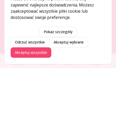
O NAS
zapewnić najlepsze doświadczenia. Możesz
zaakceptować wszystkie pliki cookie lub
O serwisie
dostosować swoje preferencje.
Kontakt
Pokaż szczegóły
DODAJ I PROMUJ
Odrzuć wszystkie
Akceptuj wybrane
Dodaj ogłoszenie
Akceptuj wszystkie
Dodaj firmę
Promuj ogłoszenie
Ogłoszenia
Aktualności
Firmy
Blog
DLA UŻYTKOWNIKÓW
Centrum pomocy
Jak to działa
Bezpieczeństwo
Usługi premium