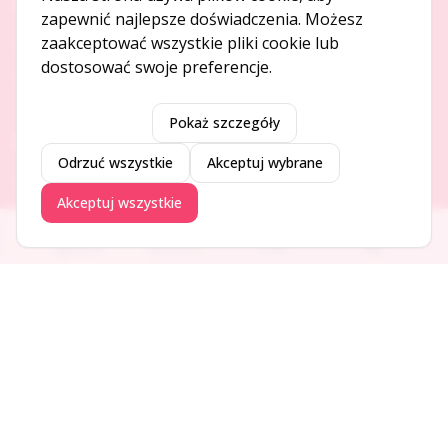
O NAS
zapewnić najlepsze doświadczenia. Możesz
zaakceptować wszystkie pliki cookie lub
O serwisie
dostosować swoje preferencje.
Kontakt
Pokaż szczegóły
DODAJ I PROMUJ
Odrzuć wszystkie
Akceptuj wybrane
Dodaj ogłoszenie
Akceptuj wszystkie
Dodaj firmę
Promuj ogłoszenie
Ogłoszenia
Aktualności
Firmy
Blog
DLA UŻYTKOWNIKÓW
Centrum pomocy
Jak to działa
Bezpieczeństwo
Usługi premium