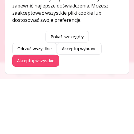
O NAS
zapewnić najlepsze doświadczenia. Możesz
zaakceptować wszystkie pliki cookie lub
O serwisie
dostosować swoje preferencje.
Kontakt
Pokaż szczegóły
DODAJ I PROMUJ
Odrzuć wszystkie
Akceptuj wybrane
Dodaj ogłoszenie
Akceptuj wszystkie
Dodaj firmę
Promuj ogłoszenie
Ogłoszenia
Aktualności
Firmy
Blog
DLA UŻYTKOWNIKÓW
Centrum pomocy
Jak to działa
Bezpieczeństwo
Usługi premium