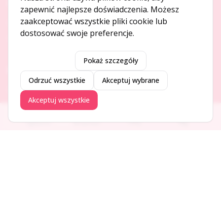
O NAS
zapewnić najlepsze doświadczenia. Możesz
zaakceptować wszystkie pliki cookie lub
O serwisie
dostosować swoje preferencje.
Kontakt
Pokaż szczegóły
DODAJ I PROMUJ
Odrzuć wszystkie
Akceptuj wybrane
Dodaj ogłoszenie
Akceptuj wszystkie
Dodaj firmę
Promuj ogłoszenie
Ogłoszenia
Aktualności
Firmy
Blog
DLA UŻYTKOWNIKÓW
Centrum pomocy
Jak to działa
Bezpieczeństwo
Usługi premium