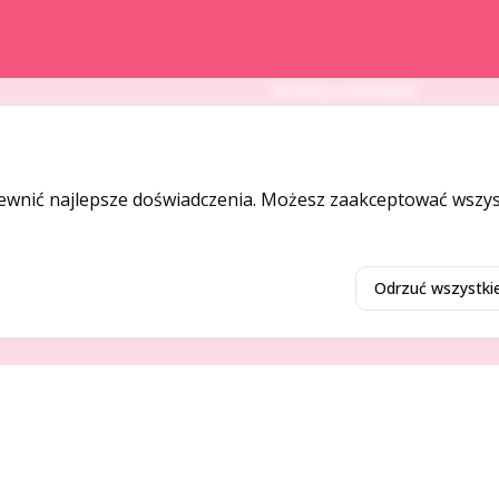
DODAJ I PROMUJ
Dodaj ogłoszenie
Dodaj firmę
ewnić najlepsze doświadczenia. Możesz zaakceptować wszyst
Promuj ogłoszenie
Odrzuć wszystki