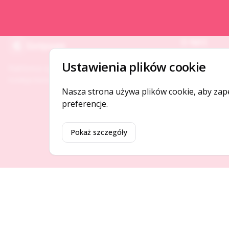
O NAS
Gotpage
O serwisie
Ustawienia plików cookie
Platforma ogłoszeń i firm, która łączy ludzi i
Kontakt
rozwija biznes w Twojej okolicy.
Nasza strona używa plików cookie, aby zap
preferencje.
Pokaż szczegóły
©
2026
Gotpage. Wszelkie prawa zastrzeżone.