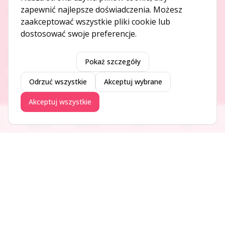
O NAS
zapewnić najlepsze doświadczenia. Możesz
zaakceptować wszystkie pliki cookie lub
O serwisie
dostosować swoje preferencje.
Kontakt
Pokaż szczegóły
DODAJ I PROMUJ
Odrzuć wszystkie
Akceptuj wybrane
Dodaj ogłoszenie
Akceptuj wszystkie
Dodaj firmę
Promuj ogłoszenie
Ogłoszenia
Aktualności
Firmy
Blog
DLA UŻYTKOWNIKÓW
Centrum pomocy
Jak to działa
Bezpieczeństwo
Usługi premium