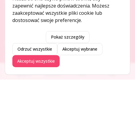
O NAS
zapewnić najlepsze doświadczenia. Możesz
zaakceptować wszystkie pliki cookie lub
O serwisie
dostosować swoje preferencje.
Kontakt
Pokaż szczegóły
DODAJ I PROMUJ
Odrzuć wszystkie
Akceptuj wybrane
Dodaj ogłoszenie
Akceptuj wszystkie
Dodaj firmę
Promuj ogłoszenie
Ogłoszenia
Aktualności
Firmy
Blog
DLA UŻYTKOWNIKÓW
Centrum pomocy
Jak to działa
Bezpieczeństwo
Usługi premium