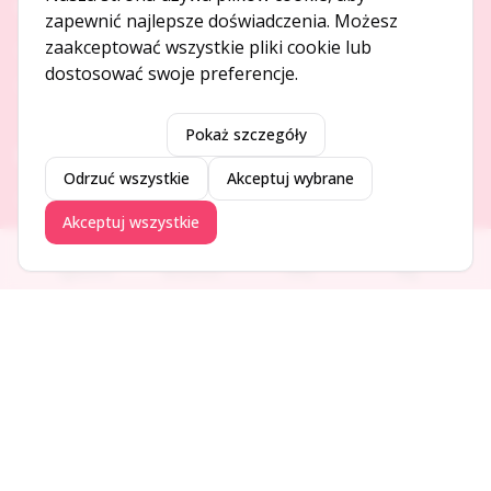
O NAS
zapewnić najlepsze doświadczenia. Możesz
zaakceptować wszystkie pliki cookie lub
O serwisie
dostosować swoje preferencje.
Kontakt
Pokaż szczegóły
DODAJ I PROMUJ
Odrzuć wszystkie
Akceptuj wybrane
Dodaj ogłoszenie
Akceptuj wszystkie
Dodaj firmę
Promuj ogłoszenie
Ogłoszenia
Aktualności
Firmy
Blog
DLA UŻYTKOWNIKÓW
Centrum pomocy
Jak to działa
Bezpieczeństwo
Usługi premium