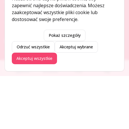
O NAS
zapewnić najlepsze doświadczenia. Możesz
zaakceptować wszystkie pliki cookie lub
O serwisie
dostosować swoje preferencje.
Kontakt
Pokaż szczegóły
DODAJ I PROMUJ
Odrzuć wszystkie
Akceptuj wybrane
Dodaj ogłoszenie
Akceptuj wszystkie
Dodaj firmę
Promuj ogłoszenie
Ogłoszenia
Aktualności
Firmy
Blog
DLA UŻYTKOWNIKÓW
Centrum pomocy
Jak to działa
Bezpieczeństwo
Usługi premium