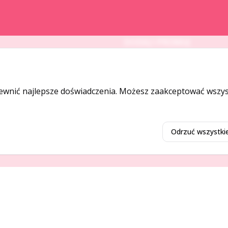
DODAJ I PROMUJ
Dodaj ogłoszenie
Dodaj firmę
ewnić najlepsze doświadczenia. Możesz zaakceptować wszyst
Promuj ogłoszenie
Odrzuć wszystki