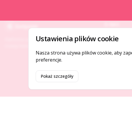
O NAS
Gotpage
O serwisie
Ustawienia plików cookie
Platforma ogłoszeń i firm, która łączy ludzi i
Kontakt
rozwija biznes w Twojej okolicy.
Nasza strona używa plików cookie, aby zap
preferencje.
Pokaż szczegóły
©
2026
Gotpage. Wszelkie prawa zastrzeżone.